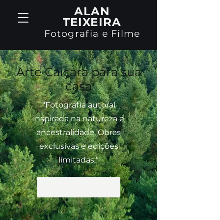
ALAN
TEIXEIRA
Fotografia e Filme
Arte Caiçara para sua
casa
“Fotografia autoral
inspirada na natureza e
ancestralidade. Obras
exclusivas e edições
limitadas.”
Conheça a Coleção